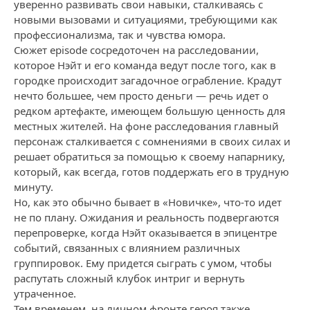
уверенно развивать свои навыки, сталкиваясь с
новыми вызовами и ситуациями, требующими как
профессионализма, так и чувства юмора.
Сюжет episode сосредоточен на расследовании,
которое Нэйт и его команда ведут после того, как в
городке происходит загадочное ограбление. Крадут
нечто большее, чем просто деньги — речь идет о
редком артефакте, имеющем большую ценность для
местных жителей. На фоне расследования главный
персонаж сталкивается с сомнениями в своих силах и
решает обратиться за помощью к своему напарнику,
который, как всегда, готов поддержать его в трудную
минуту.
Но, как это обычно бывает в «Новичке», что-то идет
не по плану. Ожидания и реальность подвергаются
перепроверке, когда Нэйт оказывается в эпицентре
событий, связанных с влиянием различных
группировок. Ему придется сыграть с умом, чтобы
распутать сложный клубок интриг и вернуть
утраченное.
Тем временем, на личном фронте героя также