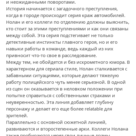
и неожиданными поворотами.
История начинается с загадочного преступления,
когда в городе происходит серия краж автомобилей.
Нолан и его коллеги по отделению должны выяснить,
кто стоит за этими преступлениями и как они связаны
между собой. Эта серия подстегивает не только
детективные инстинкты главного героя, но и его
навыки работы в команде, ведь каждый из них
привносит что-то свое в расследование.
Между тем, не обойдется и без искрометного юмора. В
характерном для сериала стиле, Нолан сталкивается с
забавными ситуациями, которые делают тяжелую
работу полицейского чуть менее серьезной. В одной
из сцен он оказывается в неловком положении при
попытке справиться с собственными страхами и
неуверенностью. Эта линия добавляет глубину
персонажу и делает его еще более relatable для
зрителей.
Параллельно с основной сюжетной линией,
развиваются и второстепенные арки. Коллеги Нолана
также пробираются через свои личные драмы,