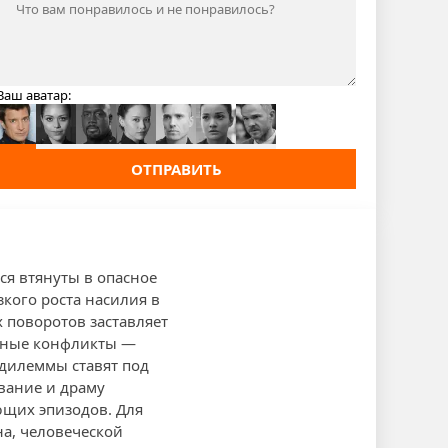
Ваш аватар:
ОТПРАВИТЬ
я втянуты в опасное
зкого роста насилия в
 поворотов заставляет
ичные конфликты —
дилеммы ставят под
вание и драму
ющих эпизодов. Для
а, человеческой