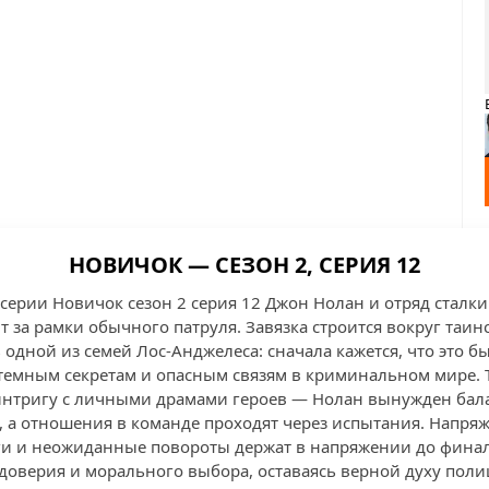
НОВИЧОК — СЕЗОН 2, СЕРИЯ 12
серии Новичок сезон 2 серия 12 Джон Нолан и отряд сталки
 за рамки обычного патруля. Завязка строится вокруг таин
одной из семей Лос-Анджелеса: сначала кажется, что это бы
 темным секретам и опасным связям в криминальном мире. T
 интригу с личными драмами героев — Нолан вынужден бал
, а отношения в команде проходят через испытания. Напря
и и неожиданные повороты держат в напряжении до финал
 доверия и морального выбора, оставаясь верной духу пол