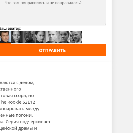
Ваш аватар:
ОТПРАВИТЬ
ваются с делом,
ственного
товая ссора, но
he Rookie S2E12
ансировать между
женные погони,
а. Серия подчёркивает
ицейской драмы и