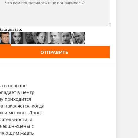
Ваш аватар:
ОТПРАВИТЬ
а в опасное
падает в центр
му приходится
 накаляется, когда
и и мотивы. Лопес
оятельности, а
е экшн-сцены с
вляющим ждать