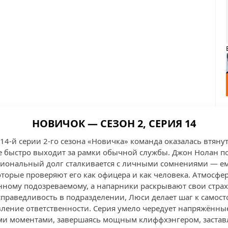
НОВИЧОК — СЕЗОН 2, СЕРИЯ 14
4-й серии 2-го сезона «Новичка» команда оказалась втянут
е быстро выходит за рамки обычной службы. Джон Нолан по
сиональный долг сталкивается с личными сомнениями — е
орые проверяют его как офицера и как человека. Атмосфера
нному подозреваемому, а напарники раскрывают свои страх
справедливость в подразделении, Люси делает шаг к самост
вление ответственности. Серия умело чередует напряжённы
и моментами, завершаясь мощным клиффхэнгером, заста