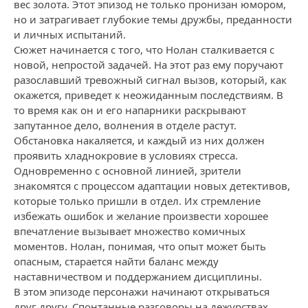
вес золота. Этот эпизод не только пронизан юмором,
но и затрагивает глубокие темы дружбы, преданности
и личных испытаний.
Сюжет начинается с того, что Нолан сталкивается с
новой, непростой задачей. На этот раз ему поручают
разославший тревожный сигнал вызов, который, как
окажется, приведет к неожиданным последствиям. В
то время как он и его напарники раскрывают
запутанное дело, волнения в отделе растут.
Обстановка накаляется, и каждый из них должен
проявить хладнокровие в условиях стресса.
Одновременно с основной линией, зрители
знакомятся с процессом адаптации новых детективов,
которые только пришли в отдел. Их стремление
избежать ошибок и желание произвести хорошее
впечатление вызывает множество комичных
моментов. Нолан, понимая, что опыт может быть
опасным, старается найти баланс между
наставничеством и поддержанием дисциплины.
В этом эпизоде персонажи начинают открываться
друг другу. Спонтанные разговоры на дежурствах