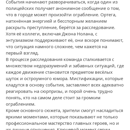
События начинают разворачиваться, когда один из
полицейских получает анонимное сообщение о том,
что в городе может произойти ограбление. Ортега,
натхнённая энергией и бесспорным желанием
раскрыть преступление, берётся за расследование.
Хотя её коллеги, включая Джона Нолана, с
энтузиазмом поддерживают её, они вскоре понимают,
что ситуация намного сложнее, чем кажется на
первый взгляд.
В процессе расследования команда сталкивается с
множеством недоразумений и забавных ситуаций, где
каждое движение становится предметом весёлых
шуток и остроумного юмора. Мистификации, которые
кладутся в основу события, заставляют всех адекватно
реагировать на сюрпризы, и порой очень трудно
понять, кто на самом деле стоит за громким
ограблением.
Кроме основного сюжета, зрители смогут насладиться
яркими моментами, которые показывают не только
профессиональное мастерство главных героев, но и
их личные отношения. Ключевой момент серии