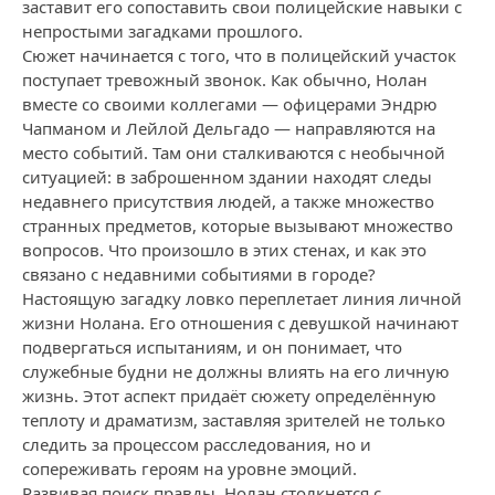
заставит его сопоставить свои полицейские навыки с
непростыми загадками прошлого.
Сюжет начинается с того, что в полицейский участок
поступает тревожный звонок. Как обычно, Нолан
вместе со своими коллегами — офицерами Эндрю
Чапманом и Лейлой Дельгадо — направляются на
место событий. Там они сталкиваются с необычной
ситуацией: в заброшенном здании находят следы
недавнего присутствия людей, а также множество
странных предметов, которые вызывают множество
вопросов. Что произошло в этих стенах, и как это
связано с недавними событиями в городе?
Настоящую загадку ловко переплетает линия личной
жизни Нолана. Его отношения с девушкой начинают
подвергаться испытаниям, и он понимает, что
служебные будни не должны влиять на его личную
жизнь. Этот аспект придаёт сюжету определённую
теплоту и драматизм, заставляя зрителей не только
следить за процессом расследования, но и
сопереживать героям на уровне эмоций.
Развивая поиск правды, Нолан столкнется с