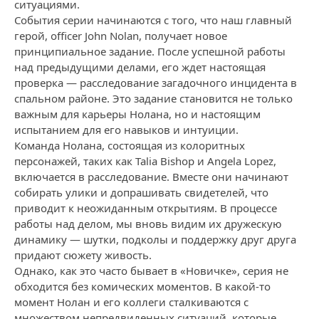
ситуациями.
События серии начинаются с того, что наш главный
герой, officer John Nolan, получает новое
принципиальное задание. После успешной работы
над предыдущими делами, его ждет настоящая
проверка — расследование загадочного инцидента в
спальном районе. Это задание становится не только
важным для карьеры Нолана, но и настоящим
испытанием для его навыков и интуиции.
Команда Нолана, состоящая из колоритных
персонажей, таких как Talia Bishop и Angela Lopez,
включается в расследование. Вместе они начинают
собирать улики и допрашивать свидетелей, что
приводит к неожиданным открытиям. В процессе
работы над делом, мы вновь видим их дружескую
динамику — шутки, подколы и поддержку друг друга
придают сюжету живость.
Однако, как это часто бывает в «Новичке», серия не
обходится без комических моментов. В какой-то
момент Нолан и его коллеги сталкиваются с
множеством непредвиденных ситуаций, которые