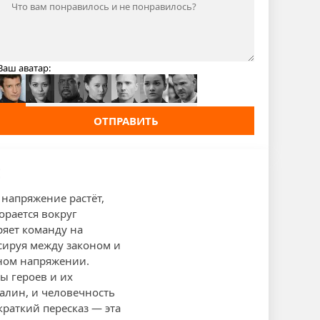
Ваш аватар:
ОТПРАВИТЬ
Е
 напряжение растёт,
орается вокруг
ряет команду на
сируя между законом и
нном напряжении.
ы героев и их
алин, и человечность
краткий пересказ — эта