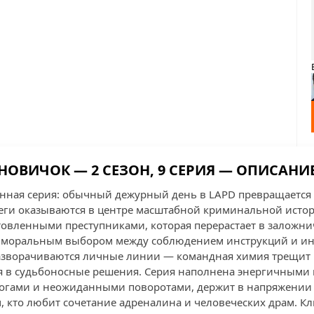
НОВИЧОК — 2 СЕЗОН, 9 СЕРИЯ — ОПИСАНИ
ная серия: обычный дежурный день в LAPD превращается 
леги оказываются в центре масштабной криминальной истор
товленными преступниками, которая перерастает в заложн
д моральным выбором между соблюдением инструкций и ин
азворачиваются личные линии — командная химия трещит 
 в судьбоносные решения. Серия наполнена энергичными 
гами и неожиданными поворотами, держит в напряжении 
, кто любит сочетание адреналина и человеческих драм. К